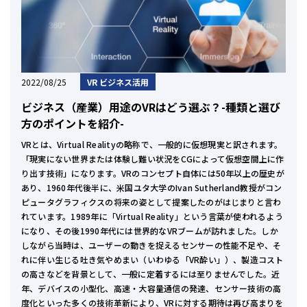
2022/08/25
VR ビジネス活用
ビジネス（産業）用途のVRはどう選ぶ？-種類と選び
方のポイントを紹介-
VRとは、Virtual Realityの略称で、一般的に仮想現実と訳されます。
「現実にない世界または体験し難い状況をCGによって仮想空間上に作
り出す技術」になります。VRのコンセプト自体には50年以上の歴史が
あり、1960年代後半に、米国ユタ大学のIvan Sutherland教授がコン
ピュータグラフィクスの将来の姿として提案したのがはじまりと言わ
れています。1989年に「Virtual Reality」という言葉が使われるよう
になり、その後1990年代には世界的なVRブームが訪れました。しか
しながら当時は、ユーザーの動きを捉えるセンサーの性能不足や、そ
れに伴い生じる吐き気やめまい（いわゆる「VR酔い」）、製造コスト
の高さなどを背景として、一般に定着するには至りませんでした。近
年、デバイスの小型化、高速・大容量通信の発達、センサー技術の高
度化といった多くの技術革新により、VRに対する期待は再び高まりを