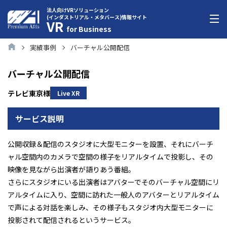
法人向けVRソリューション
(インダストリアル・メタバース)情報サイト
VR
for Business
実績事例
バーチャル公開配信
バーチャル公開配信
テレビ東京様
Live XR
サービス説明
公開収録＆配信のスタジオに大型モニターを設置、それにバーチ
ャル空間内のカメラで空間の様子をリアルタイムで投影し、その
映像を見ながら出演者が語りあう番組。
さらにスタジオにいる出演者はアバターでそのバーチャル空間にリ
アルタイムに入り、空間に訪れた一般人のアバターとリアルタイム
で声による対話を楽しみ、その様子もスタジオ内大型モニターに
投影されて配信されるというサービス。